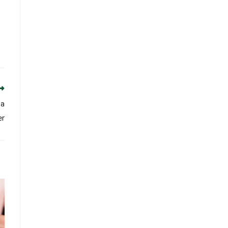
sa
er