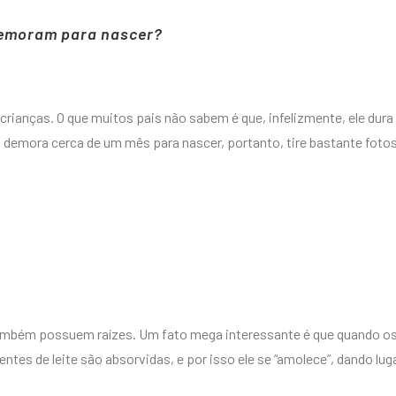
demoram para nascer?
 crianças. O que muitos pais não sabem é que, infelizmente, ele dura
vo demora cerca de um mês para nascer, portanto, tire bastante foto
também possuem raízes. Um fato mega interessante é que quando o
ntes de leite são absorvidas, e por isso ele se “amolece”, dando lug