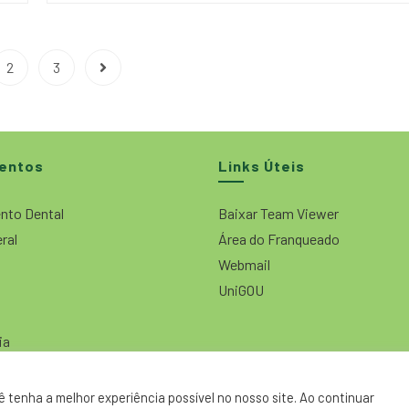
2
3
entos
Links Úteis
nto Dental
Baixar Team Viewer
eral
Área do Franqueado
Webmail
UniGOU
ia
 tenha a melhor experiência possível no nosso site. Ao continuar